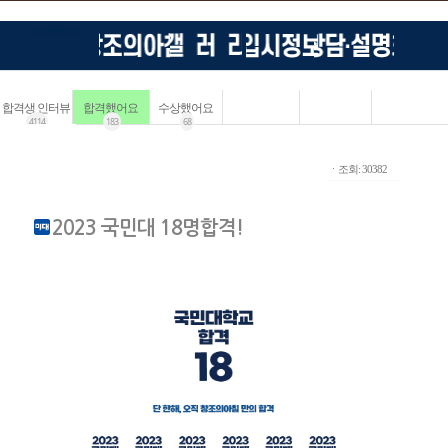
합격생 인터뷰
합격했어요
수상했어요
4114
183
68
ㆍ조회: 30382
2023 국민대 18명합격!