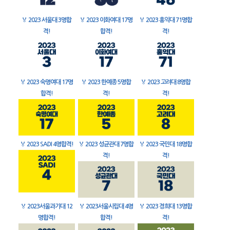
🏅
2023 서울대 3명합
🏅
2023 이화여대 17명
🏅
2023 홍익대 71명합
격!
합격!
격!
🏅
2023 숙명여대 17명
🏅
2023 한예종 5명합
🏅
2023 고려대 8명합
합격!
격!
격!
🏅
2023 SADI 4명합격!
🏅
2023 성균관대 7명합
🏅
2023 국민대 18명합
격!
격!
🏅
2023서울과기대 12
🏅
2023서울시립대 4명
🏅
2023 경희대 13명합
명합격!
합격!
격!