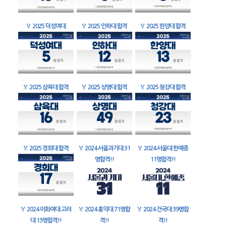
🏅
2025 덕성여대
🏅
2025 인하대 합격
🏅
2025 한양대 합격
🏅
2025 삼육대 합격
🏅
2025 상명대 합격
🏅
2025 청강대 합격
🏅
2025 경희대 합격
🏅
2024 서울과기대 31
🏅
2024 서울대 한예종
명합격!!
11명합격!!
🏅
2024 이화여대 고려
🏅
2024 홍익대 71명합
🏅
2024 건국대 39명합
대 13명합격!!
격!!
격!!