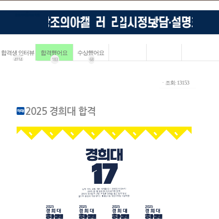
합격생 인터뷰
합격했어요
수상했어요
4114
183
68
ㆍ조회: 13153
2025 경희대 합격