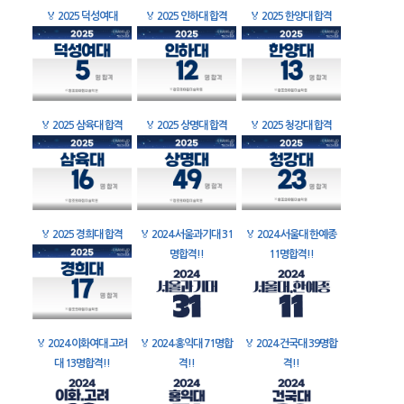
🏅
2025 덕성여대
🏅
2025 인하대 합격
🏅
2025 한양대 합격
🏅
2025 삼육대 합격
🏅
2025 상명대 합격
🏅
2025 청강대 합격
🏅
2025 경희대 합격
🏅
2024 서울과기대 31
🏅
2024 서울대 한예종
명합격!!
11명합격!!
🏅
2024 이화여대 고려
🏅
2024 홍익대 71명합
🏅
2024 건국대 39명합
대 13명합격!!
격!!
격!!