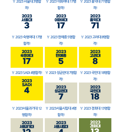
🏅
2023 서울대 3명합
🏅
2023 이화여대 17명
🏅
2023 홍익대 71명합
격!
합격!
격!
🏅
2023 숙명여대 17명
🏅
2023 한예종 5명합
🏅
2023 고려대 8명합
합격!
격!
격!
🏅
2023 SADI 4명합격!
🏅
2023 성균관대 7명합
🏅
2023 국민대 18명합
격!
격!
🏅
2023서울과기대 12
🏅
2023서울시립대 4명
🏅
2023 경희대 13명합
명합격!
합격!
격!