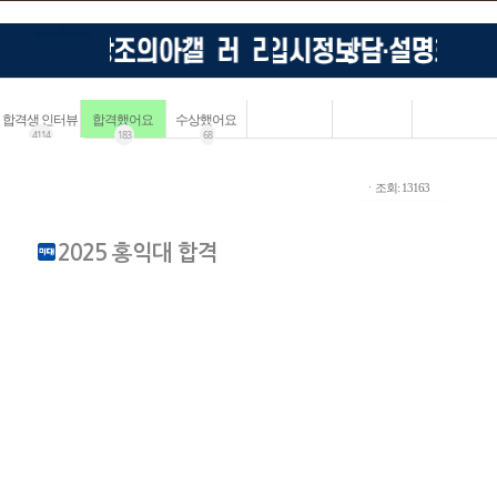
합격생 인터뷰
합격했어요
수상했어요
4114
183
68
ㆍ조회: 13163
2025 홍익대 합격