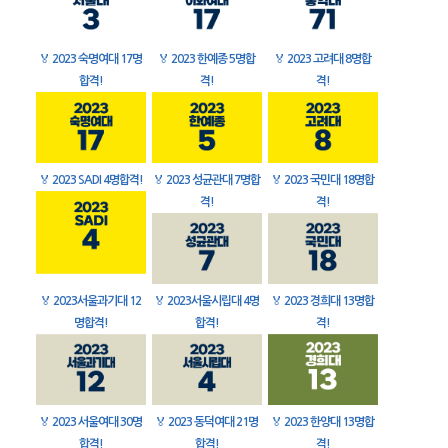
🏅
2023 숙명여대 17명
🏅
2023 한예종 5명합
🏅
2023 고려대 8명합
합격!
격!
격!
🏅
2023 SADI 4명합격!
🏅
2023 성균관대 7명합
🏅
2023 국민대 18명합
격!
격!
🏅
2023서울과기대 12
🏅
2023서울시립대 4명
🏅
2023 경희대 13명합
명합격!
합격!
격!
🏅
2023 서울여대 30명
🏅
2023 동덕여대 21명
🏅
2023 한양대 13명합
합격!
합격!
격!