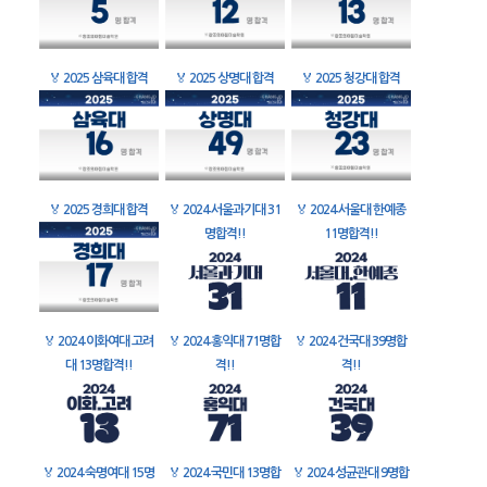
🏅
2025 삼육대 합격
🏅
2025 상명대 합격
🏅
2025 청강대 합격
🏅
2025 경희대 합격
🏅
2024 서울과기대 31
🏅
2024 서울대 한예종
명합격!!
11명합격!!
🏅
2024 이화여대 고려
🏅
2024 홍익대 71명합
🏅
2024 건국대 39명합
대 13명합격!!
격!!
격!!
🏅
2024 숙명여대 15명
🏅
2024 국민대 13명합
🏅
2024 성균관대 9명합