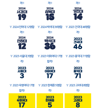
격!!
격!!
격!!
🏅
2024 인하대 12명합
🏅
2024 백석대 36명합
🏅
2023 건국대 46명합
격!!
격!!
격!
🏅
2023 서울대 3명합
🏅
2023 이화여대 17명
🏅
2023 홍익대 71명합
격!
합격!
격!
🏅
2023 숙명여대 17명
🏅
2023 한예종 5명합
🏅
2023 고려대 8명합
합격!
격!
격!