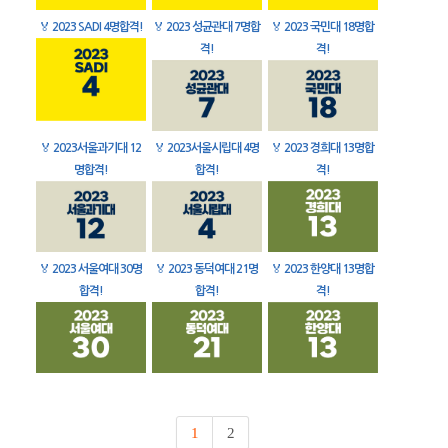
🏅
2023 SADI 4명합격!
🏅
2023 성균관대 7명합
🏅
2023 국민대 18명합
격!
격!
🏅
2023서울과기대 12
🏅
2023서울시립대 4명
🏅
2023 경희대 13명합
명합격!
합격!
격!
🏅
2023 서울여대 30명
🏅
2023 동덕여대 21명
🏅
2023 한양대 13명합
합격!
합격!
격!
1
2