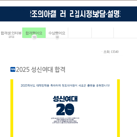
합격생 인터뷰
합격했어요
수상했어요
4114
183
68
ㆍ조회: 13540
2025 성신여대 합격