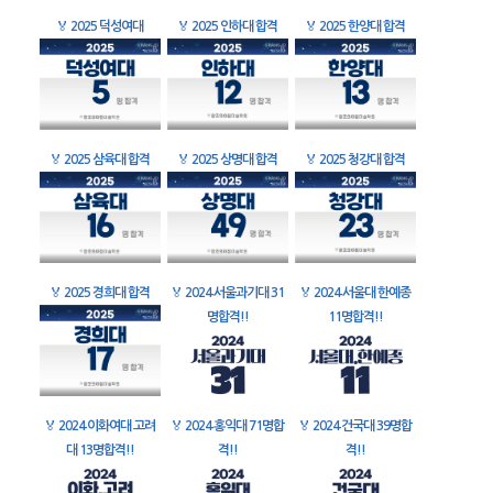
🏅
2025 덕성여대
🏅
2025 인하대 합격
🏅
2025 한양대 합격
🏅
2025 삼육대 합격
🏅
2025 상명대 합격
🏅
2025 청강대 합격
🏅
2025 경희대 합격
🏅
2024 서울과기대 31
🏅
2024 서울대 한예종
명합격!!
11명합격!!
🏅
2024 이화여대 고려
🏅
2024 홍익대 71명합
🏅
2024 건국대 39명합
대 13명합격!!
격!!
격!!