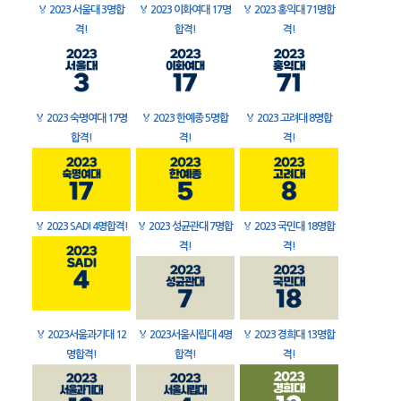
🏅
2023 서울대 3명합
🏅
2023 이화여대 17명
🏅
2023 홍익대 71명합
격!
합격!
격!
🏅
2023 숙명여대 17명
🏅
2023 한예종 5명합
🏅
2023 고려대 8명합
합격!
격!
격!
🏅
2023 SADI 4명합격!
🏅
2023 성균관대 7명합
🏅
2023 국민대 18명합
격!
격!
🏅
2023서울과기대 12
🏅
2023서울시립대 4명
🏅
2023 경희대 13명합
명합격!
합격!
격!