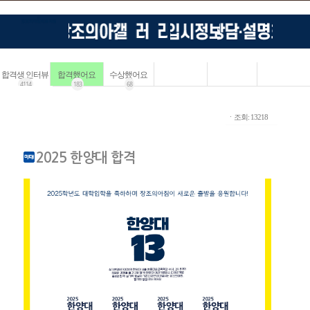
합격생 인터뷰
합격했어요
수상했어요
4114
183
68
ㆍ조회: 13218
2025 한양대 합격