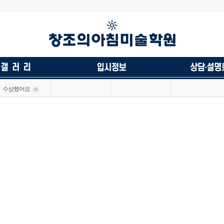
수상했어요
68