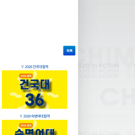
목록
🏅
2026 건국대 합격
🏅
2026 숙명여대 합격