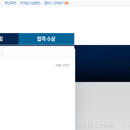
|
|
|
메인화면
미대입시설명회
캠퍼스 전체보기
ㆍ조회: 13721