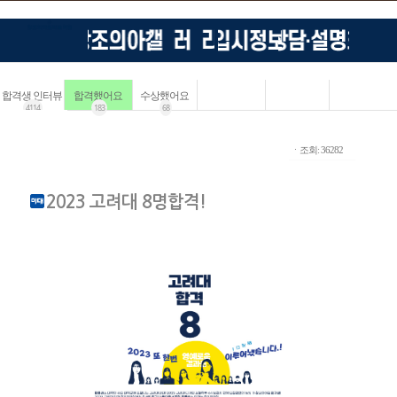
합격생 인터뷰
합격했어요
수상했어요
4114
183
68
ㆍ조회: 36282
2023 고려대 8명합격!