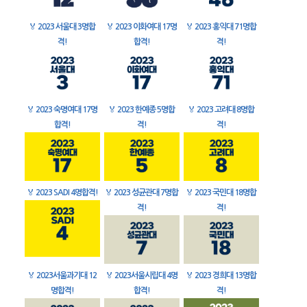
🏅
2023 서울대 3명합
🏅
2023 이화여대 17명
🏅
2023 홍익대 71명합
격!
합격!
격!
🏅
2023 숙명여대 17명
🏅
2023 한예종 5명합
🏅
2023 고려대 8명합
합격!
격!
격!
🏅
2023 SADI 4명합격!
🏅
2023 성균관대 7명합
🏅
2023 국민대 18명합
격!
격!
🏅
2023서울과기대 12
🏅
2023서울시립대 4명
🏅
2023 경희대 13명합
명합격!
합격!
격!