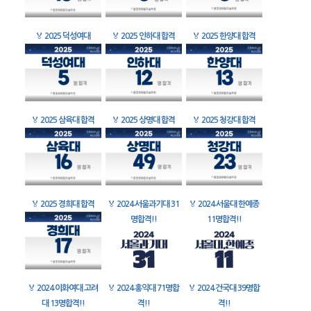
🏅
2025 덕성여대
🏅
2025 인하대 합격
🏅
2025 한양대 합격
🏅
2025 삼육대 합격
🏅
2025 상명대 합격
🏅
2025 청강대 합격
🏅
2025 경희대 합격
🏅
2024 서울과기대 31
🏅
2024 서울대 한예종
명합격!!
11명합격!!
🏅
2024 이화여대 고려
🏅
2024 홍익대 71명합
🏅
2024 건국대 39명합
대 13명합격!!
격!!
격!!