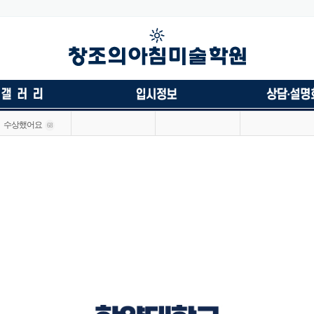
수상했어요
68