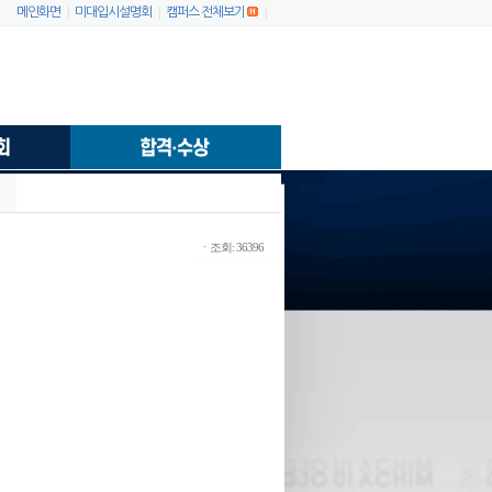
|
|
|
메인화면
미대입시설명회
캠퍼스 전체보기
ㆍ조회: 36396