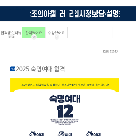
합격생 인터뷰
합격했어요
수상했어요
4114
183
68
ㆍ조회: 13143
2025 숙명여대 합격