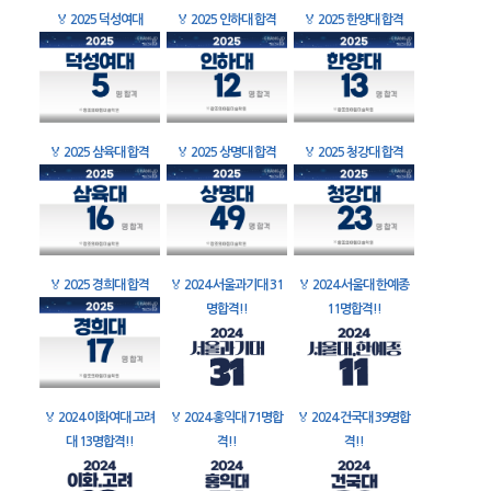
🏅
2025 덕성여대
🏅
2025 인하대 합격
🏅
2025 한양대 합격
🏅
2025 삼육대 합격
🏅
2025 상명대 합격
🏅
2025 청강대 합격
🏅
2025 경희대 합격
🏅
2024 서울과기대 31
🏅
2024 서울대 한예종
명합격!!
11명합격!!
🏅
2024 이화여대 고려
🏅
2024 홍익대 71명합
🏅
2024 건국대 39명합
대 13명합격!!
격!!
격!!