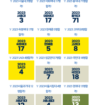
🏅
2023 서울대 3명합
🏅
2023 이화여대 17명
🏅
2023 홍익대 71명합
격!
합격!
격!
🏅
2023 숙명여대 17명
🏅
2023 한예종 5명합
🏅
2023 고려대 8명합
합격!
격!
격!
🏅
2023 SADI 4명합격!
🏅
2023 성균관대 7명합
🏅
2023 국민대 18명합
격!
격!
🏅
2023서울과기대 12
🏅
2023서울시립대 4명
🏅
2023 경희대 13명합
명합격!
합격!
격!