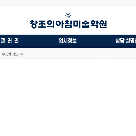
수상했어요
68