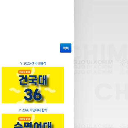
목록
🏅
2026 건국대 합격
🏅
2026 숙명여대 합격