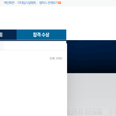
|
|
|
메인화면
미대입시설명회
캠퍼스 전체보기
ㆍ조회: 13262