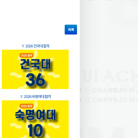
목록
🏅
2026 건국대 합격
🏅
2026 숙명여대 합격