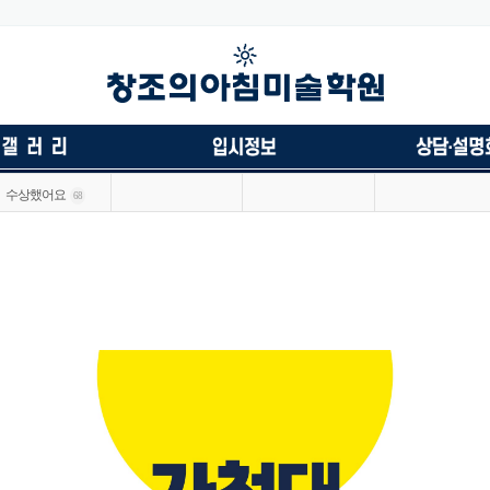
수상했어요
68