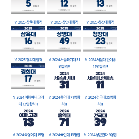
🏅
2025 삼육대 합격
🏅
2025 상명대 합격
🏅
2025 청강대 합격
🏅
2025 경희대 합격
🏅
2024 서울과기대 31
🏅
2024 서울대 한예종
명합격!!
11명합격!!
🏅
2024 이화여대 고려
🏅
2024 홍익대 71명합
🏅
2024 건국대 39명합
대 13명합격!!
격!!
격!!
🏅
2024 숙명여대 15명
🏅
2024 국민대 13명합
🏅
2024 성균관대 9명합