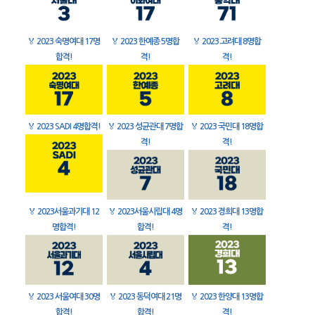
🏅
2023 숙명여대 17명
🏅
2023 한예종 5명합
🏅
2023 고려대 8명합
합격!
격!
격!
🏅
2023 SADI 4명합격!
🏅
2023 성균관대 7명합
🏅
2023 국민대 18명합
격!
격!
🏅
2023서울과기대 12
🏅
2023서울시립대 4명
🏅
2023 경희대 13명합
명합격!
합격!
격!
🏅
2023 서울여대 30명
🏅
2023 동덕여대 21명
🏅
2023 한양대 13명합
합격!
합격!
격!