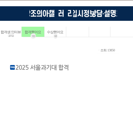
합격생 인터뷰
합격했어요
수상했어요
4114
183
68
ㆍ조회: 13850
2025 서울과기대 합격