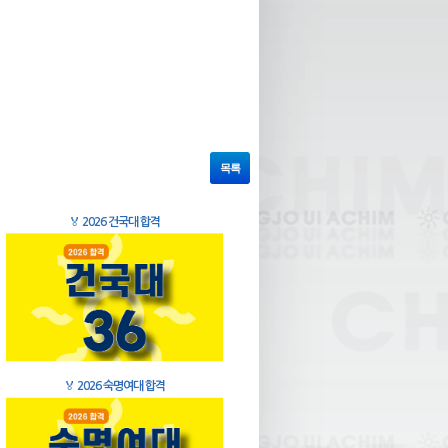
목록
🏅
2026 건국대 합격
🏅
2026 숙명여대 합격