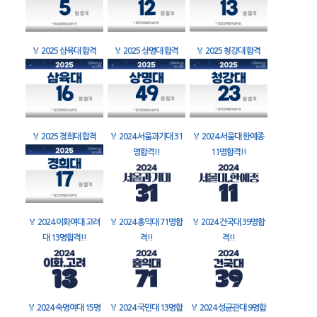
🏅
2025 삼육대 합격
🏅
2025 상명대 합격
🏅
2025 청강대 합격
🏅
2025 경희대 합격
🏅
2024 서울과기대 31
🏅
2024 서울대 한예종
명합격!!
11명합격!!
🏅
2024 이화여대 고려
🏅
2024 홍익대 71명합
🏅
2024 건국대 39명합
대 13명합격!!
격!!
격!!
🏅
2024 숙명여대 15명
🏅
2024 국민대 13명합
🏅
2024 성균관대 9명합