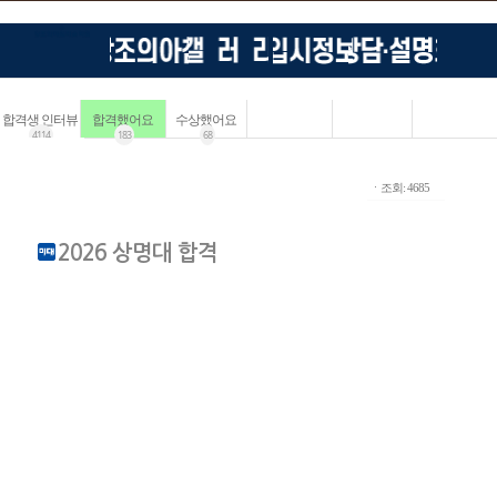
합격생 인터뷰
합격했어요
수상했어요
4114
183
68
ㆍ조회: 4685
2026 상명대 합격