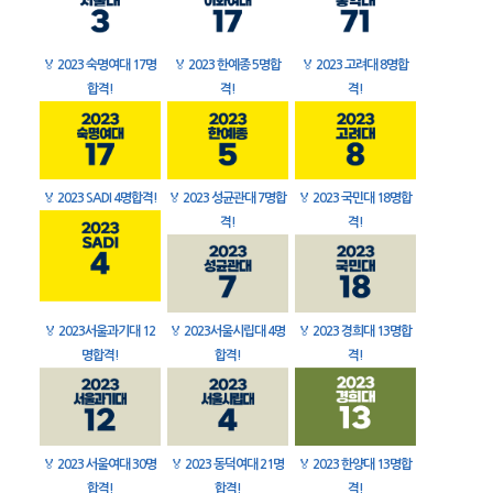
🏅
2023 숙명여대 17명
🏅
2023 한예종 5명합
🏅
2023 고려대 8명합
합격!
격!
격!
🏅
2023 SADI 4명합격!
🏅
2023 성균관대 7명합
🏅
2023 국민대 18명합
격!
격!
🏅
2023서울과기대 12
🏅
2023서울시립대 4명
🏅
2023 경희대 13명합
명합격!
합격!
격!
🏅
2023 서울여대 30명
🏅
2023 동덕여대 21명
🏅
2023 한양대 13명합
합격!
합격!
격!