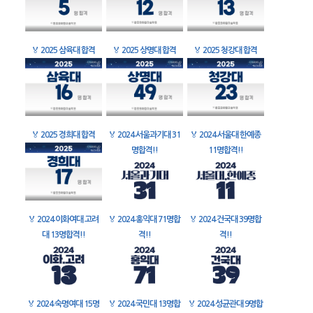
🏅
2025 삼육대 합격
🏅
2025 상명대 합격
🏅
2025 청강대 합격
🏅
2025 경희대 합격
🏅
2024 서울과기대 31
🏅
2024 서울대 한예종
명합격!!
11명합격!!
🏅
2024 이화여대 고려
🏅
2024 홍익대 71명합
🏅
2024 건국대 39명합
대 13명합격!!
격!!
격!!
🏅
2024 숙명여대 15명
🏅
2024 국민대 13명합
🏅
2024 성균관대 9명합