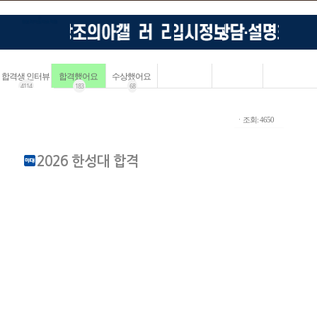
합격생 인터뷰
합격했어요
수상했어요
4114
183
68
ㆍ조회: 4650
2026 한성대 합격