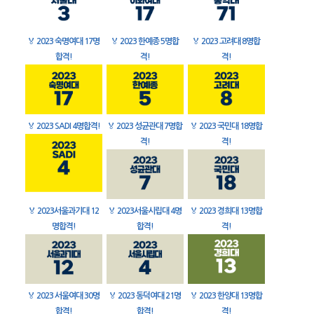
🏅
2023 숙명여대 17명
🏅
2023 한예종 5명합
🏅
2023 고려대 8명합
합격!
격!
격!
🏅
2023 SADI 4명합격!
🏅
2023 성균관대 7명합
🏅
2023 국민대 18명합
격!
격!
🏅
2023서울과기대 12
🏅
2023서울시립대 4명
🏅
2023 경희대 13명합
명합격!
합격!
격!
🏅
2023 서울여대 30명
🏅
2023 동덕여대 21명
🏅
2023 한양대 13명합
합격!
합격!
격!