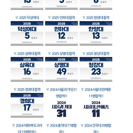
🏅
2025 덕성여대
🏅
2025 인하대 합격
🏅
2025 한양대 합격
🏅
2025 삼육대 합격
🏅
2025 상명대 합격
🏅
2025 청강대 합격
🏅
2025 경희대 합격
🏅
2024 서울과기대 31
🏅
2024 서울대 한예종
명합격!!
11명합격!!
🏅
2024 이화여대 고려
🏅
2024 홍익대 71명합
🏅
2024 건국대 39명합
대 13명합격!!
격!!
격!!