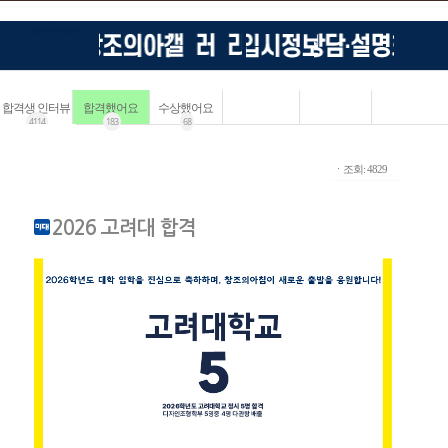
합격생 인터뷰
합격했어요
수상했어요
4114
183
68
ㆍ조회: 4829
2026 고려대 합격