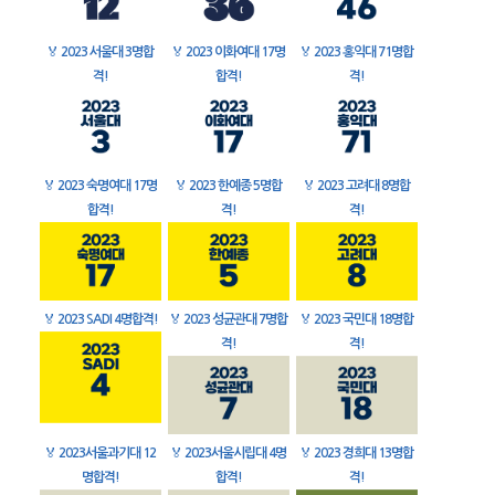
🏅
2023 서울대 3명합
🏅
2023 이화여대 17명
🏅
2023 홍익대 71명합
격!
합격!
격!
🏅
2023 숙명여대 17명
🏅
2023 한예종 5명합
🏅
2023 고려대 8명합
합격!
격!
격!
🏅
2023 SADI 4명합격!
🏅
2023 성균관대 7명합
🏅
2023 국민대 18명합
격!
격!
🏅
2023서울과기대 12
🏅
2023서울시립대 4명
🏅
2023 경희대 13명합
명합격!
합격!
격!