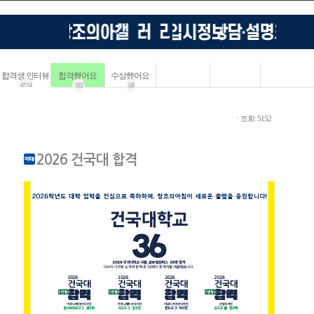
합격생 인터뷰
합격했어요
수상했어요
4114
183
68
ㆍ조회: 5152
2026 건국대 합격