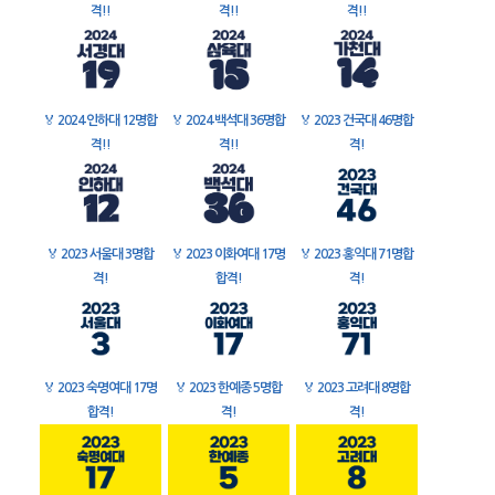
격!!
격!!
격!!
🏅
2024 인하대 12명합
🏅
2024 백석대 36명합
🏅
2023 건국대 46명합
격!!
격!!
격!
🏅
2023 서울대 3명합
🏅
2023 이화여대 17명
🏅
2023 홍익대 71명합
격!
합격!
격!
🏅
2023 숙명여대 17명
🏅
2023 한예종 5명합
🏅
2023 고려대 8명합
합격!
격!
격!