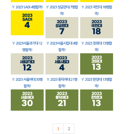
🏅
2023 SADI 4명합격!
🏅
2023 성균관대 7명합
🏅
2023 국민대 18명합
격!
격!
🏅
2023서울과기대 12
🏅
2023서울시립대 4명
🏅
2023 경희대 13명합
명합격!
합격!
격!
🏅
2023 서울여대 30명
🏅
2023 동덕여대 21명
🏅
2023 한양대 13명합
합격!
합격!
격!
1
2