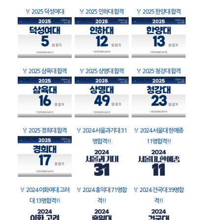
🏅
2025 덕성여대
🏅
2025 인하대 합격
🏅
2025 한양대 합격
🏅
2025 삼육대 합격
🏅
2025 상명대 합격
🏅
2025 청강대 합격
🏅
2025 경희대 합격
🏅
2024 서울과기대 31
🏅
2024 서울대 한예종
명합격!!
11명합격!!
🏅
2024 이화여대 고려
🏅
2024 홍익대 71명합
🏅
2024 건국대 39명합
대 13명합격!!
격!!
격!!