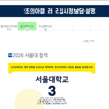
합격생 인터뷰
합격했어요
수상했어요
4114
183
68
ㆍ조회: 5770
2026 서울대 합격