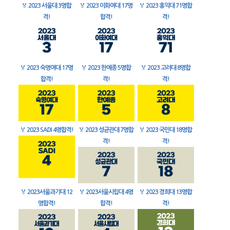
🏅
2023 서울대 3명합
🏅
2023 이화여대 17명
🏅
2023 홍익대 71명합
격!
합격!
격!
🏅
2023 숙명여대 17명
🏅
2023 한예종 5명합
🏅
2023 고려대 8명합
합격!
격!
격!
🏅
2023 SADI 4명합격!
🏅
2023 성균관대 7명합
🏅
2023 국민대 18명합
격!
격!
🏅
2023서울과기대 12
🏅
2023서울시립대 4명
🏅
2023 경희대 13명합
명합격!
합격!
격!