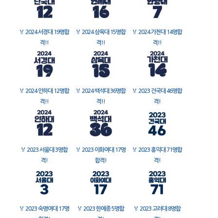
🏅
2024 서경대 19명합
🏅
2024 삼육대 15명합
🏅
2024 가천대 14명합
격!!
격!!
격!!
🏅
2024 인하대 12명합
🏅
2024 백석대 36명합
🏅
2023 건국대 46명합
격!!
격!!
격!
🏅
2023 서울대 3명합
🏅
2023 이화여대 17명
🏅
2023 홍익대 71명합
격!
합격!
격!
🏅
2023 숙명여대 17명
🏅
2023 한예종 5명합
🏅
2023 고려대 8명합