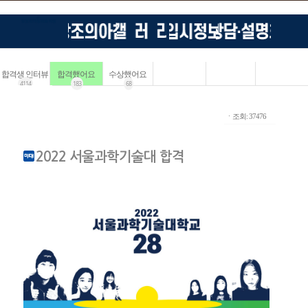
합격생 인터뷰
합격했어요
수상했어요
4114
183
68
ㆍ조회: 37476
2022 서울과학기술대 합격