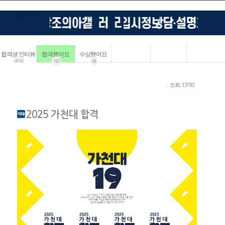
합격생 인터뷰
합격했어요
수상했어요
4114
183
68
ㆍ조회: 13702
2025 가천대 합격