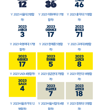
🏅
2023 서울대 3명합
🏅
2023 이화여대 17명
🏅
2023 홍익대 71명합
격!
합격!
격!
🏅
2023 숙명여대 17명
🏅
2023 한예종 5명합
🏅
2023 고려대 8명합
합격!
격!
격!
🏅
2023 SADI 4명합격!
🏅
2023 성균관대 7명합
🏅
2023 국민대 18명합
격!
격!
🏅
2023서울과기대 12
🏅
2023서울시립대 4명
🏅
2023 경희대 13명합
명합격!
합격!
격!