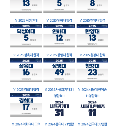
🏅
2025 덕성여대
🏅
2025 인하대 합격
🏅
2025 한양대 합격
🏅
2025 삼육대 합격
🏅
2025 상명대 합격
🏅
2025 청강대 합격
🏅
2025 경희대 합격
🏅
2024 서울과기대 31
🏅
2024 서울대 한예종
명합격!!
11명합격!!
🏅
2024 이화여대 고려
🏅
2024 홍익대 71명합
🏅
2024 건국대 39명합