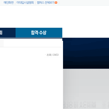
|
|
|
메인화면
미대입시설명회
캠퍼스 전체보기
ㆍ조회: 13453