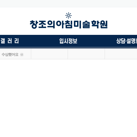
수상했어요
68