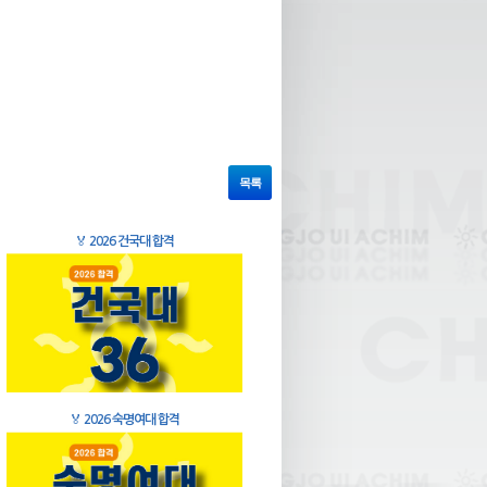
목록
🏅
2026 건국대 합격
🏅
2026 숙명여대 합격