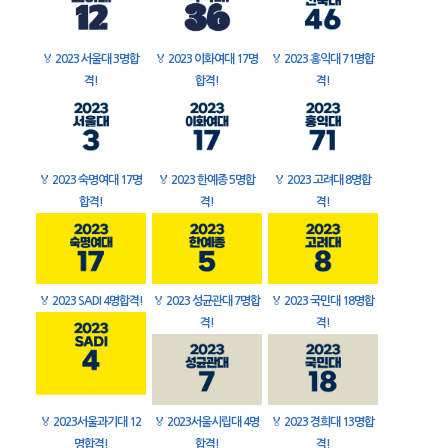
🏅
2023 서울대 3명합
🏅
2023 이화여대 17명
🏅
2023 홍익대 71명합
격!
합격!
격!
🏅
2023 숙명여대 17명
🏅
2023 한예종 5명합
🏅
2023 고려대 8명합
합격!
격!
격!
🏅
2023 SADI 4명합격!
🏅
2023 성균관대 7명합
🏅
2023 국민대 18명합
격!
격!
🏅
2023서울과기대 12
🏅
2023서울시립대 4명
🏅
2023 경희대 13명합
명합격!
합격!
격!