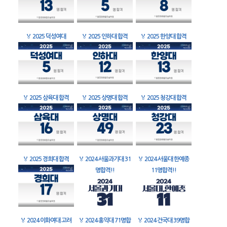
🏅
2025 덕성여대
🏅
2025 인하대 합격
🏅
2025 한양대 합격
🏅
2025 삼육대 합격
🏅
2025 상명대 합격
🏅
2025 청강대 합격
🏅
2025 경희대 합격
🏅
2024 서울과기대 31
🏅
2024 서울대 한예종
명합격!!
11명합격!!
🏅
2024 이화여대 고려
🏅
2024 홍익대 71명합
🏅
2024 건국대 39명합