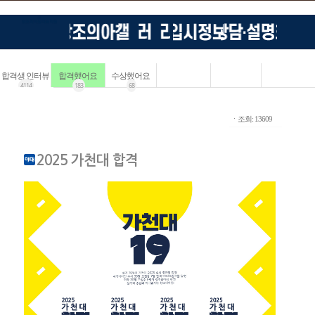
합격생 인터뷰
합격했어요
수상했어요
4114
183
68
ㆍ조회: 13609
2025 가천대 합격