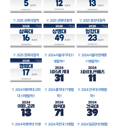
🏅
2025 삼육대 합격
🏅
2025 상명대 합격
🏅
2025 청강대 합격
🏅
2025 경희대 합격
🏅
2024 서울과기대 31
🏅
2024 서울대 한예종
명합격!!
11명합격!!
🏅
2024 이화여대 고려
🏅
2024 홍익대 71명합
🏅
2024 건국대 39명합
대 13명합격!!
격!!
격!!
🏅
2024 숙명여대 15명
🏅
2024 국민대 13명합
🏅
2024 성균관대 9명합