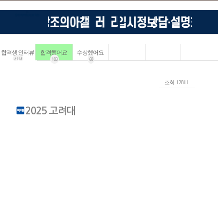
합격생 인터뷰
합격했어요
수상했어요
4114
183
68
ㆍ조회: 12811
2025 고려대