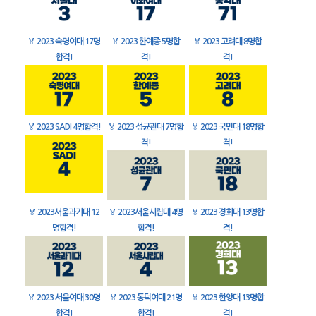
🏅
2023 숙명여대 17명
🏅
2023 한예종 5명합
🏅
2023 고려대 8명합
합격!
격!
격!
🏅
2023 SADI 4명합격!
🏅
2023 성균관대 7명합
🏅
2023 국민대 18명합
격!
격!
🏅
2023서울과기대 12
🏅
2023서울시립대 4명
🏅
2023 경희대 13명합
명합격!
합격!
격!
🏅
2023 서울여대 30명
🏅
2023 동덕여대 21명
🏅
2023 한양대 13명합
합격!
합격!
격!