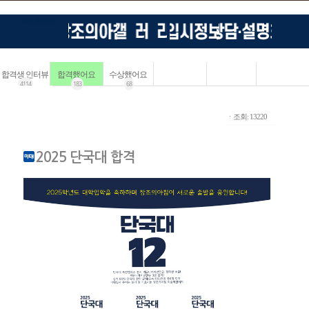
합격생 인터뷰
합격했어요
수상했어요
4114
183
68
ㆍ조회: 13220
2025 단국대 합격