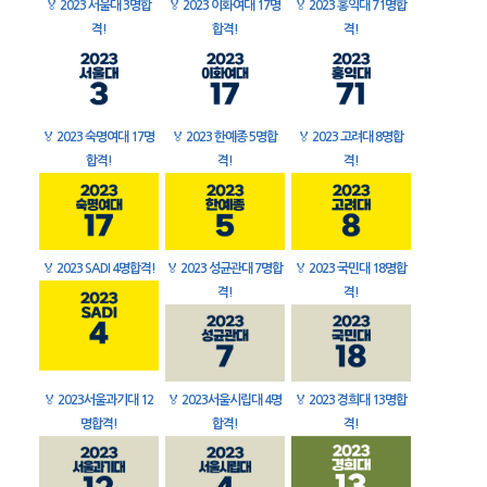
🏅
2023 서울대 3명합
🏅
2023 이화여대 17명
🏅
2023 홍익대 71명합
격!
합격!
격!
🏅
2023 숙명여대 17명
🏅
2023 한예종 5명합
🏅
2023 고려대 8명합
합격!
격!
격!
🏅
2023 SADI 4명합격!
🏅
2023 성균관대 7명합
🏅
2023 국민대 18명합
격!
격!
🏅
2023서울과기대 12
🏅
2023서울시립대 4명
🏅
2023 경희대 13명합
명합격!
합격!
격!