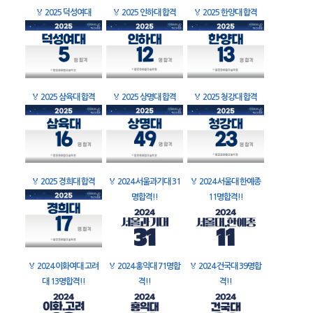
🏅
2025 덕성여대
🏅
2025 인하대 합격
🏅
2025 한양대 합격
🏅
2025 삼육대 합격
🏅
2025 상명대 합격
🏅
2025 청강대 합격
🏅
2025 경희대 합격
🏅
2024 서울과기대 31
🏅
2024 서울대 한예종
명합격!!
11명합격!!
🏅
2024 이화여대 고려
🏅
2024 홍익대 71명합
🏅
2024 건국대 39명합
대 13명합격!!
격!!
격!!