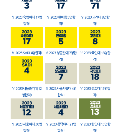
🏅
2023 숙명여대 17명
🏅
2023 한예종 5명합
🏅
2023 고려대 8명합
합격!
격!
격!
🏅
2023 SADI 4명합격!
🏅
2023 성균관대 7명합
🏅
2023 국민대 18명합
격!
격!
🏅
2023서울과기대 12
🏅
2023서울시립대 4명
🏅
2023 경희대 13명합
명합격!
합격!
격!
🏅
2023 서울여대 30명
🏅
2023 동덕여대 21명
🏅
2023 한양대 13명합
합격!
합격!
격!