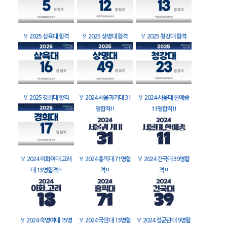
🏅
2025 삼육대 합격
🏅
2025 상명대 합격
🏅
2025 청강대 합격
🏅
2025 경희대 합격
🏅
2024 서울과기대 31
🏅
2024 서울대 한예종
명합격!!
11명합격!!
🏅
2024 이화여대 고려
🏅
2024 홍익대 71명합
🏅
2024 건국대 39명합
대 13명합격!!
격!!
격!!
🏅
2024 숙명여대 15명
🏅
2024 국민대 13명합
🏅
2024 성균관대 9명합