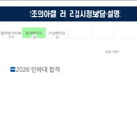
합격생 인터뷰
합격했어요
수상했어요
4114
183
68
ㆍ조회: 4593
2026 인하대 합격