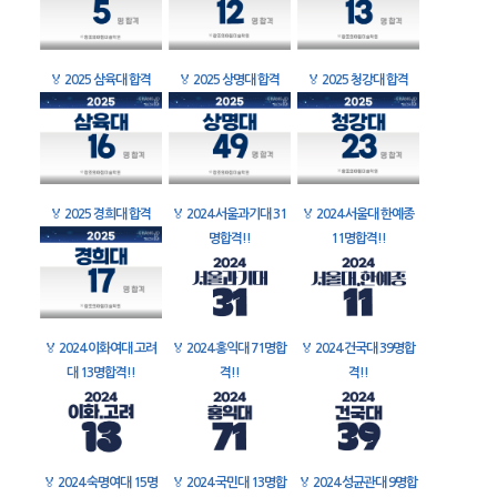
🏅
2025 삼육대 합격
🏅
2025 상명대 합격
🏅
2025 청강대 합격
🏅
2025 경희대 합격
🏅
2024 서울과기대 31
🏅
2024 서울대 한예종
명합격!!
11명합격!!
🏅
2024 이화여대 고려
🏅
2024 홍익대 71명합
🏅
2024 건국대 39명합
대 13명합격!!
격!!
격!!
🏅
2024 숙명여대 15명
🏅
2024 국민대 13명합
🏅
2024 성균관대 9명합