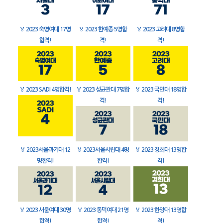
🏅
2023 숙명여대 17명
🏅
2023 한예종 5명합
🏅
2023 고려대 8명합
합격!
격!
격!
🏅
2023 SADI 4명합격!
🏅
2023 성균관대 7명합
🏅
2023 국민대 18명합
격!
격!
🏅
2023서울과기대 12
🏅
2023서울시립대 4명
🏅
2023 경희대 13명합
명합격!
합격!
격!
🏅
2023 서울여대 30명
🏅
2023 동덕여대 21명
🏅
2023 한양대 13명합
합격!
합격!
격!