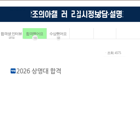
합격생 인터뷰
합격했어요
수상했어요
4114
183
68
ㆍ조회: 4575
2026 상명대 합격