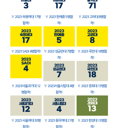
🏅
2023 숙명여대 17명
🏅
2023 한예종 5명합
🏅
2023 고려대 8명합
합격!
격!
격!
🏅
2023 SADI 4명합격!
🏅
2023 성균관대 7명합
🏅
2023 국민대 18명합
격!
격!
🏅
2023서울과기대 12
🏅
2023서울시립대 4명
🏅
2023 경희대 13명합
명합격!
합격!
격!
🏅
2023 서울여대 30명
🏅
2023 동덕여대 21명
🏅
2023 한양대 13명합
합격!
합격!
격!