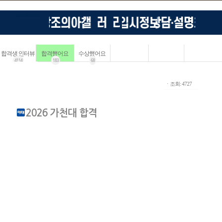
합격생 인터뷰
합격했어요
수상했어요
4114
183
68
ㆍ조회: 4727
2026 가천대 합격