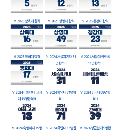
🏅
2025 삼육대 합격
🏅
2025 상명대 합격
🏅
2025 청강대 합격
🏅
2025 경희대 합격
🏅
2024 서울과기대 31
🏅
2024 서울대 한예종
명합격!!
11명합격!!
🏅
2024 이화여대 고려
🏅
2024 홍익대 71명합
🏅
2024 건국대 39명합
대 13명합격!!
격!!
격!!
🏅
2024 숙명여대 15명
🏅
2024 국민대 13명합
🏅
2024 성균관대 9명합