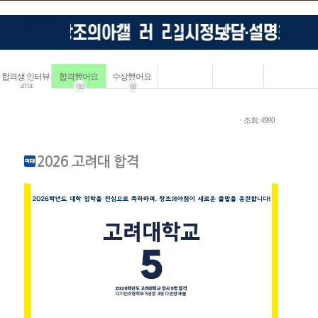
합격생 인터뷰
합격했어요
수상했어요
4114
183
68
ㆍ조회: 4990
2026 고려대 합격