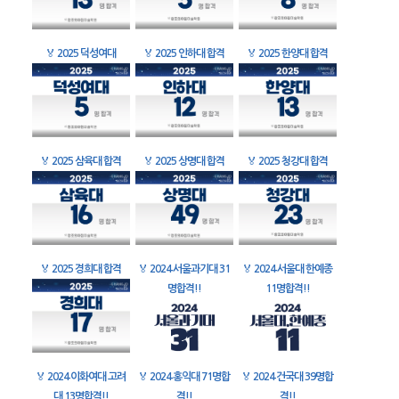
🏅
2025 덕성여대
🏅
2025 인하대 합격
🏅
2025 한양대 합격
🏅
2025 삼육대 합격
🏅
2025 상명대 합격
🏅
2025 청강대 합격
🏅
2025 경희대 합격
🏅
2024 서울과기대 31
🏅
2024 서울대 한예종
명합격!!
11명합격!!
🏅
2024 이화여대 고려
🏅
2024 홍익대 71명합
🏅
2024 건국대 39명합
대 13명합격!!
격!!
격!!