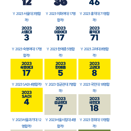
🏅
2023 서울대 3명합
🏅
2023 이화여대 17명
🏅
2023 홍익대 71명합
격!
합격!
격!
🏅
2023 숙명여대 17명
🏅
2023 한예종 5명합
🏅
2023 고려대 8명합
합격!
격!
격!
🏅
2023 SADI 4명합격!
🏅
2023 성균관대 7명합
🏅
2023 국민대 18명합
격!
격!
🏅
2023서울과기대 12
🏅
2023서울시립대 4명
🏅
2023 경희대 13명합
명합격!
합격!
격!