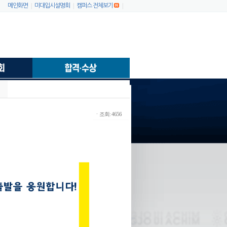
|
|
|
메인화면
미대입시설명회
캠퍼스 전체보기
ㆍ조회: 4656