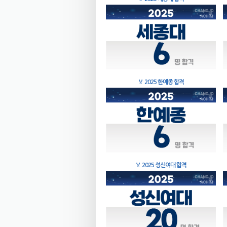
🏅
2025 한예종 합격
🏅
2025 성신여대 합격