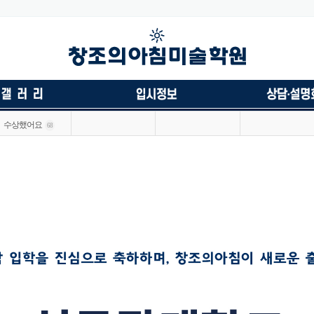
수상했어요
68