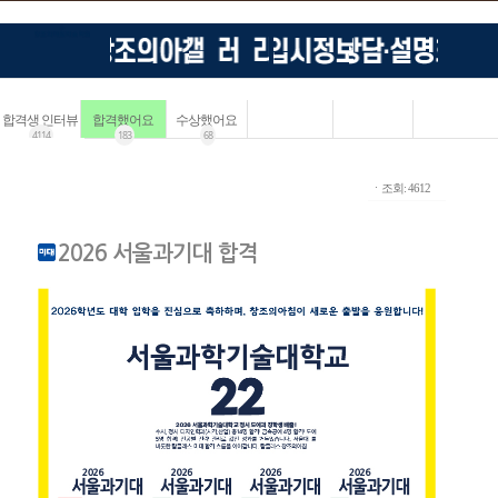
합격생 인터뷰
합격했어요
수상했어요
4114
183
68
ㆍ조회: 4612
2026 서울과기대 합격