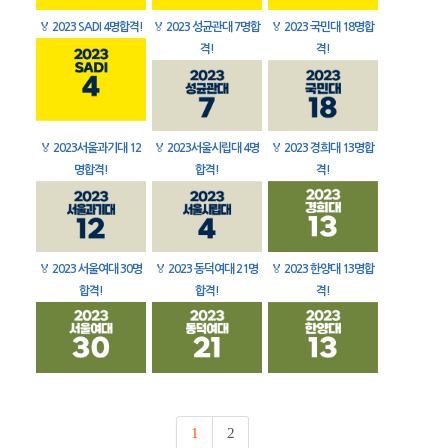
🏅
2023 SADI 4명합격!
🏅
2023 성균관대 7명합
🏅
2023 국민대 18명합
격!
격!
🏅
2023서울과기대 12
🏅
2023서울시립대 4명
🏅
2023 경희대 13명합
명합격!
합격!
격!
🏅
2023 서울여대 30명
🏅
2023 동덕여대 21명
🏅
2023 한양대 13명합
합격!
합격!
격!
1
2