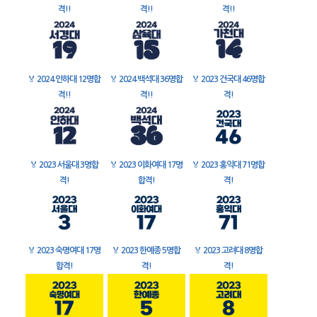
격!!
격!!
격!!
🏅
2024 인하대 12명합
🏅
2024 백석대 36명합
🏅
2023 건국대 46명합
격!!
격!!
격!
🏅
2023 서울대 3명합
🏅
2023 이화여대 17명
🏅
2023 홍익대 71명합
격!
합격!
격!
🏅
2023 숙명여대 17명
🏅
2023 한예종 5명합
🏅
2023 고려대 8명합
합격!
격!
격!