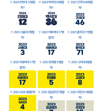
🏅
2024 인하대 12명합
🏅
2024 백석대 36명합
🏅
2023 건국대 46명합
격!!
격!!
격!
🏅
2023 서울대 3명합
🏅
2023 이화여대 17명
🏅
2023 홍익대 71명합
격!
합격!
격!
🏅
2023 숙명여대 17명
🏅
2023 한예종 5명합
🏅
2023 고려대 8명합
합격!
격!
격!
🏅
2023 SADI 4명합격!
🏅
2023 성균관대 7명합
🏅
2023 국민대 18명합
격!
격!