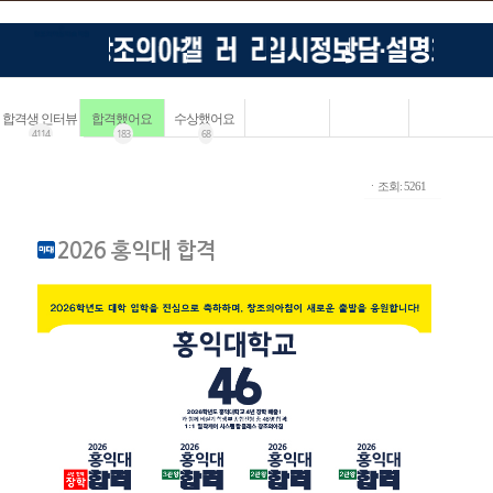
합격생 인터뷰
합격했어요
수상했어요
4114
183
68
ㆍ조회: 5261
2026 홍익대 합격