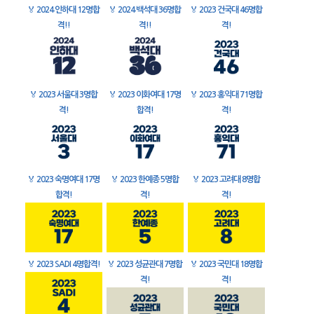
🏅
2024 인하대 12명합
🏅
2024 백석대 36명합
🏅
2023 건국대 46명합
격!!
격!!
격!
🏅
2023 서울대 3명합
🏅
2023 이화여대 17명
🏅
2023 홍익대 71명합
격!
합격!
격!
🏅
2023 숙명여대 17명
🏅
2023 한예종 5명합
🏅
2023 고려대 8명합
합격!
격!
격!
🏅
2023 SADI 4명합격!
🏅
2023 성균관대 7명합
🏅
2023 국민대 18명합
격!
격!