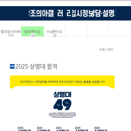
합격생 인터뷰
합격했어요
수상했어요
4114
183
68
ㆍ조회: 12952
2025 상명대 합격