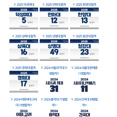
🏅
2025 덕성여대
🏅
2025 인하대 합격
🏅
2025 한양대 합격
🏅
2025 삼육대 합격
🏅
2025 상명대 합격
🏅
2025 청강대 합격
🏅
2025 경희대 합격
🏅
2024 서울과기대 31
🏅
2024 서울대 한예종
명합격!!
11명합격!!
🏅
2024 이화여대 고려
🏅
2024 홍익대 71명합
🏅
2024 건국대 39명합
대 13명합격!!
격!!
격!!