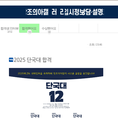
합격생 인터뷰
합격했어요
수상했어요
4114
183
68
ㆍ조회: 13146
2025 단국대 합격