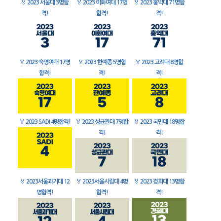
🏅
2023 서울대 3명합
🏅
2023 이화여대 17명
🏅
2023 홍익대 71명합
격!
합격!
격!
🏅
2023 숙명여대 17명
🏅
2023 한예종 5명합
🏅
2023 고려대 8명합
합격!
격!
격!
🏅
2023 SADI 4명합격!
🏅
2023 성균관대 7명합
🏅
2023 국민대 18명합
격!
격!
🏅
2023서울과기대 12
🏅
2023서울시립대 4명
🏅
2023 경희대 13명합
명합격!
합격!
격!