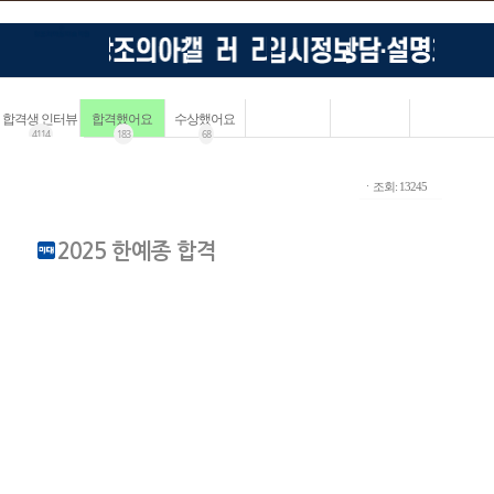
합격생 인터뷰
합격했어요
수상했어요
4114
183
68
ㆍ조회: 13245
2025 한예종 합격