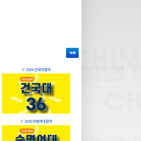
목록
🏅
2026 건국대 합격
🏅
2026 숙명여대 합격