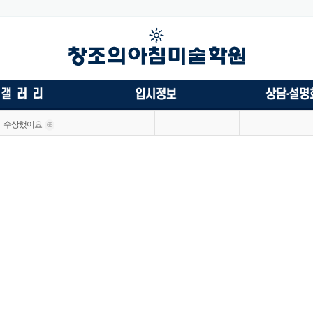
수상했어요
68