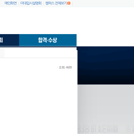
|
|
|
메인화면
미대입시설명회
캠퍼스 전체보기
ㆍ조회: 4689