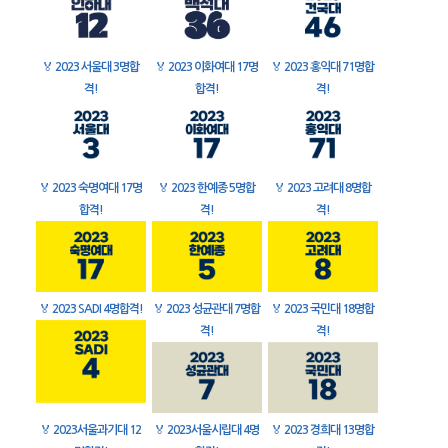
🏅
2023 서울대 3명합
🏅
2023 이화여대 17명
🏅
2023 홍익대 71명합
격!
합격!
격!
🏅
2023 숙명여대 17명
🏅
2023 한예종 5명합
🏅
2023 고려대 8명합
합격!
격!
격!
🏅
2023 SADI 4명합격!
🏅
2023 성균관대 7명합
🏅
2023 국민대 18명합
격!
격!
🏅
2023서울과기대 12
🏅
2023서울시립대 4명
🏅
2023 경희대 13명합