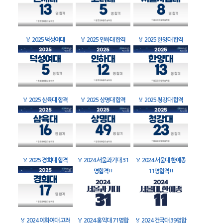
🏅
2025 덕성여대
🏅
2025 인하대 합격
🏅
2025 한양대 합격
🏅
2025 삼육대 합격
🏅
2025 상명대 합격
🏅
2025 청강대 합격
🏅
2025 경희대 합격
🏅
2024 서울과기대 31
🏅
2024 서울대 한예종
명합격!!
11명합격!!
🏅
2024 이화여대 고려
🏅
2024 홍익대 71명합
🏅
2024 건국대 39명합