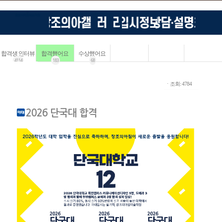
합격생 인터뷰
합격했어요
수상했어요
4114
183
68
ㆍ조회: 4784
2026 단국대 합격