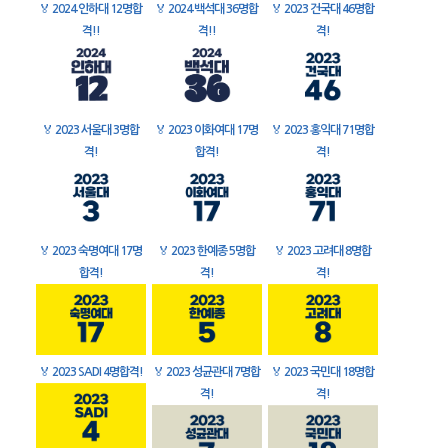
🏅
2024 인하대 12명합
🏅
2024 백석대 36명합
🏅
2023 건국대 46명합
격!!
격!!
격!
🏅
2023 서울대 3명합
🏅
2023 이화여대 17명
🏅
2023 홍익대 71명합
격!
합격!
격!
🏅
2023 숙명여대 17명
🏅
2023 한예종 5명합
🏅
2023 고려대 8명합
합격!
격!
격!
🏅
2023 SADI 4명합격!
🏅
2023 성균관대 7명합
🏅
2023 국민대 18명합
격!
격!