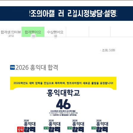
합격생 인터뷰
합격했어요
수상했어요
4114
183
68
ㆍ조회: 5189
2026 홍익대 합격