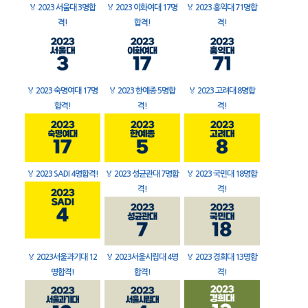
🏅
2023 서울대 3명합
🏅
2023 이화여대 17명
🏅
2023 홍익대 71명합
격!
합격!
격!
🏅
2023 숙명여대 17명
🏅
2023 한예종 5명합
🏅
2023 고려대 8명합
합격!
격!
격!
🏅
2023 SADI 4명합격!
🏅
2023 성균관대 7명합
🏅
2023 국민대 18명합
격!
격!
🏅
2023서울과기대 12
🏅
2023서울시립대 4명
🏅
2023 경희대 13명합
명합격!
합격!
격!