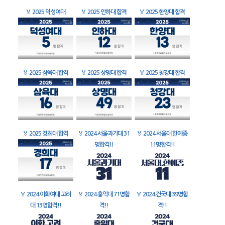
🏅
2025 덕성여대
🏅
2025 인하대 합격
🏅
2025 한양대 합격
🏅
2025 삼육대 합격
🏅
2025 상명대 합격
🏅
2025 청강대 합격
🏅
2025 경희대 합격
🏅
2024 서울과기대 31
🏅
2024 서울대 한예종
명합격!!
11명합격!!
🏅
2024 이화여대 고려
🏅
2024 홍익대 71명합
🏅
2024 건국대 39명합
대 13명합격!!
격!!
격!!