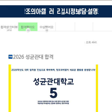
합격생 인터뷰
합격했어요
수상했어요
4114
183
68
ㆍ조회: 4641
2026 성균관대 합격