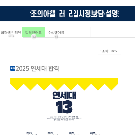
합격생 인터뷰
합격했어요
수상했어요
4114
183
68
ㆍ조회: 12835
2025 연세대 합격