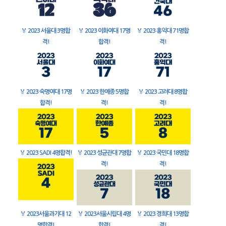
🏅
2023 서울대 3명합
🏅
2023 이화여대 17명
🏅
2023 홍익대 71명합
격!
합격!
격!
🏅
2023 숙명여대 17명
🏅
2023 한예종 5명합
🏅
2023 고려대 8명합
합격!
격!
격!
🏅
2023 SADI 4명합격!
🏅
2023 성균관대 7명합
🏅
2023 국민대 18명합
격!
격!
🏅
2023서울과기대 12
🏅
2023서울시립대 4명
🏅
2023 경희대 13명합
명합격!
합격!
격!