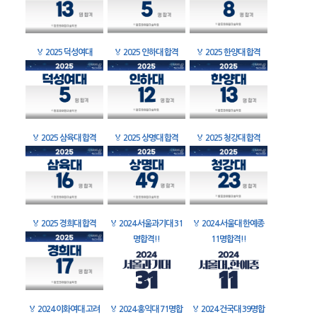
🏅
2025 덕성여대
🏅
2025 인하대 합격
🏅
2025 한양대 합격
🏅
2025 삼육대 합격
🏅
2025 상명대 합격
🏅
2025 청강대 합격
🏅
2025 경희대 합격
🏅
2024 서울과기대 31
🏅
2024 서울대 한예종
명합격!!
11명합격!!
🏅
2024 이화여대 고려
🏅
2024 홍익대 71명합
🏅
2024 건국대 39명합