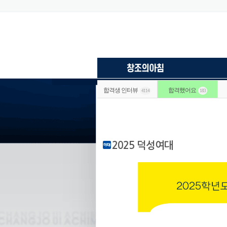
합격생 인터뷰
합격했어요
4114
183
2025 덕성여대