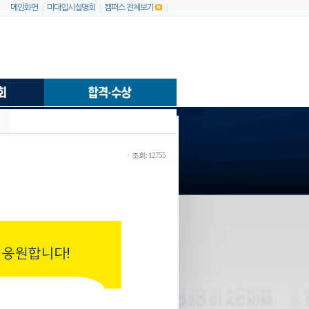
|
|
|
메인화면
미대입시설명회
캠퍼스 전체보기
ㆍ조회: 12755