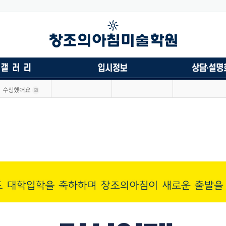
수상했어요
68