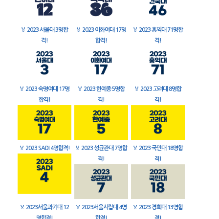
🏅
2023 서울대 3명합
🏅
2023 이화여대 17명
🏅
2023 홍익대 71명합
격!
합격!
격!
🏅
2023 숙명여대 17명
🏅
2023 한예종 5명합
🏅
2023 고려대 8명합
합격!
격!
격!
🏅
2023 SADI 4명합격!
🏅
2023 성균관대 7명합
🏅
2023 국민대 18명합
격!
격!
🏅
2023서울과기대 12
🏅
2023서울시립대 4명
🏅
2023 경희대 13명합
명합격!
합격!
격!