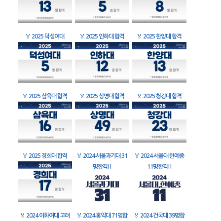
🏅
2025 덕성여대
🏅
2025 인하대 합격
🏅
2025 한양대 합격
🏅
2025 삼육대 합격
🏅
2025 상명대 합격
🏅
2025 청강대 합격
🏅
2025 경희대 합격
🏅
2024 서울과기대 31
🏅
2024 서울대 한예종
명합격!!
11명합격!!
🏅
2024 이화여대 고려
🏅
2024 홍익대 71명합
🏅
2024 건국대 39명합