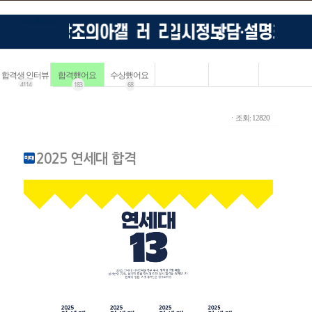
합격생 인터뷰
합격했어요
수상했어요
4114
183
68
ㆍ조회: 12820
2025 연세대 합격