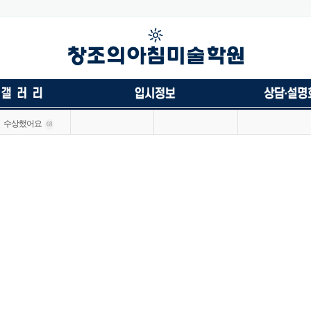
수상했어요
68