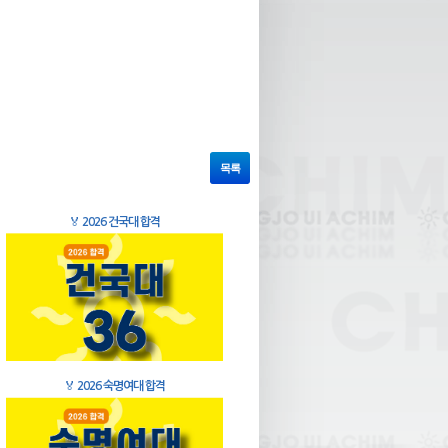
목록
🏅
2026 건국대 합격
🏅
2026 숙명여대 합격