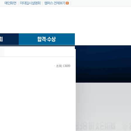
|
|
|
메인화면
미대입시설명회
캠퍼스 전체보기
ㆍ조회: 13699