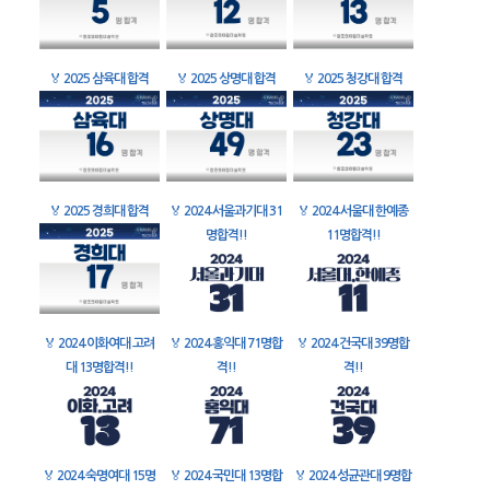
🏅
2025 삼육대 합격
🏅
2025 상명대 합격
🏅
2025 청강대 합격
🏅
2025 경희대 합격
🏅
2024 서울과기대 31
🏅
2024 서울대 한예종
명합격!!
11명합격!!
🏅
2024 이화여대 고려
🏅
2024 홍익대 71명합
🏅
2024 건국대 39명합
대 13명합격!!
격!!
격!!
🏅
2024 숙명여대 15명
🏅
2024 국민대 13명합
🏅
2024 성균관대 9명합