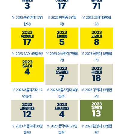
🏅
2023 숙명여대 17명
🏅
2023 한예종 5명합
🏅
2023 고려대 8명합
합격!
격!
격!
🏅
2023 SADI 4명합격!
🏅
2023 성균관대 7명합
🏅
2023 국민대 18명합
격!
격!
🏅
2023서울과기대 12
🏅
2023서울시립대 4명
🏅
2023 경희대 13명합
명합격!
합격!
격!
🏅
2023 서울여대 30명
🏅
2023 동덕여대 21명
🏅
2023 한양대 13명합
합격!
합격!
격!