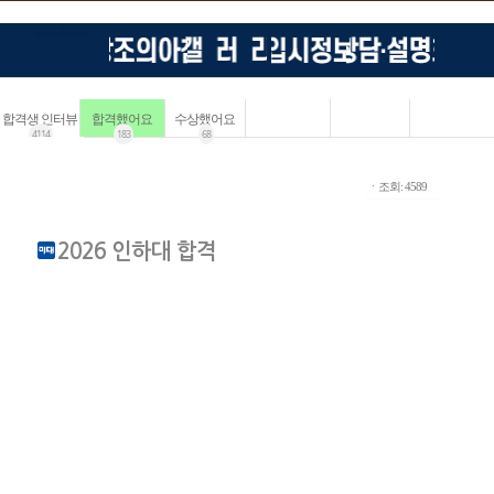
합격생 인터뷰
합격했어요
수상했어요
4114
183
68
ㆍ조회: 4589
2026 인하대 합격