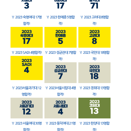
🏅
2023 숙명여대 17명
🏅
2023 한예종 5명합
🏅
2023 고려대 8명합
합격!
격!
격!
🏅
2023 SADI 4명합격!
🏅
2023 성균관대 7명합
🏅
2023 국민대 18명합
격!
격!
🏅
2023서울과기대 12
🏅
2023서울시립대 4명
🏅
2023 경희대 13명합
명합격!
합격!
격!
🏅
2023 서울여대 30명
🏅
2023 동덕여대 21명
🏅
2023 한양대 13명합
합격!
합격!
격!