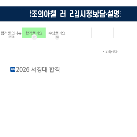
합격생 인터뷰
합격했어요
수상했어요
4114
183
68
ㆍ조회: 4634
2026 서경대 합격