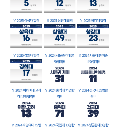
🏅
2025 삼육대 합격
🏅
2025 상명대 합격
🏅
2025 청강대 합격
🏅
2025 경희대 합격
🏅
2024 서울과기대 31
🏅
2024 서울대 한예종
명합격!!
11명합격!!
🏅
2024 이화여대 고려
🏅
2024 홍익대 71명합
🏅
2024 건국대 39명합
대 13명합격!!
격!!
격!!
🏅
2024 숙명여대 15명
🏅
2024 국민대 13명합
🏅
2024 성균관대 9명합