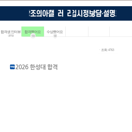
합격생 인터뷰
합격했어요
수상했어요
4114
183
68
ㆍ조회: 4763
2026 한성대 합격