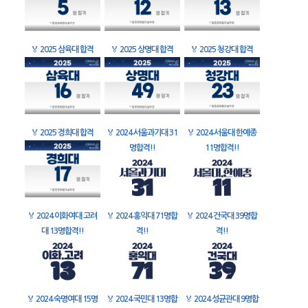
🏅
2025 삼육대 합격
🏅
2025 상명대 합격
🏅
2025 청강대 합격
🏅
2025 경희대 합격
🏅
2024 서울과기대 31
🏅
2024 서울대 한예종
명합격!!
11명합격!!
🏅
2024 이화여대 고려
🏅
2024 홍익대 71명합
🏅
2024 건국대 39명합
대 13명합격!!
격!!
격!!
🏅
2024 숙명여대 15명
🏅
2024 국민대 13명합
🏅
2024 성균관대 9명합