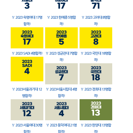
🏅
2023 숙명여대 17명
🏅
2023 한예종 5명합
🏅
2023 고려대 8명합
합격!
격!
격!
🏅
2023 SADI 4명합격!
🏅
2023 성균관대 7명합
🏅
2023 국민대 18명합
격!
격!
🏅
2023서울과기대 12
🏅
2023서울시립대 4명
🏅
2023 경희대 13명합
명합격!
합격!
격!
🏅
2023 서울여대 30명
🏅
2023 동덕여대 21명
🏅
2023 한양대 13명합
합격!
합격!
격!