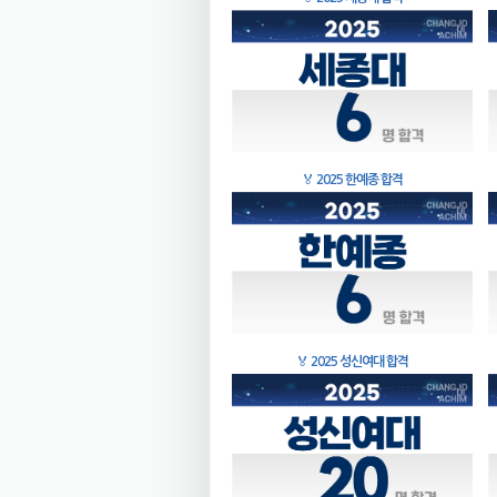
🏅
2025 한예종 합격
🏅
2025 성신여대 합격