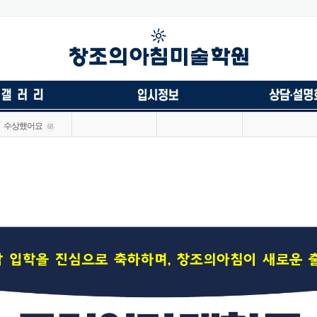
수상했어요
68