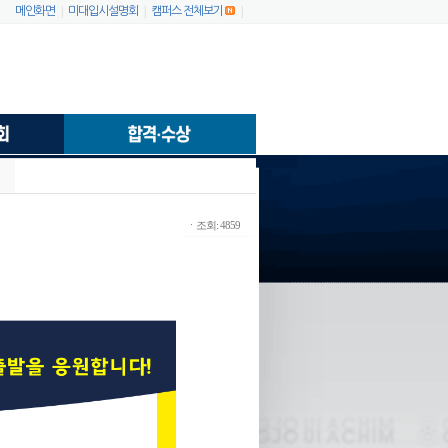
|
|
|
메인화면
미대입시설명회
캠퍼스 전체보기
ㆍ조회: 4859