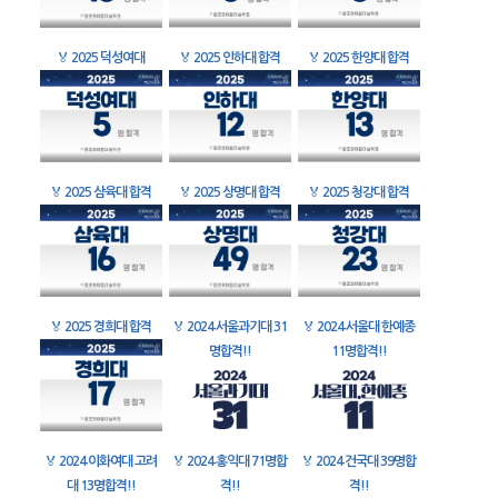
🏅
2025 덕성여대
🏅
2025 인하대 합격
🏅
2025 한양대 합격
🏅
2025 삼육대 합격
🏅
2025 상명대 합격
🏅
2025 청강대 합격
🏅
2025 경희대 합격
🏅
2024 서울과기대 31
🏅
2024 서울대 한예종
명합격!!
11명합격!!
🏅
2024 이화여대 고려
🏅
2024 홍익대 71명합
🏅
2024 건국대 39명합
대 13명합격!!
격!!
격!!