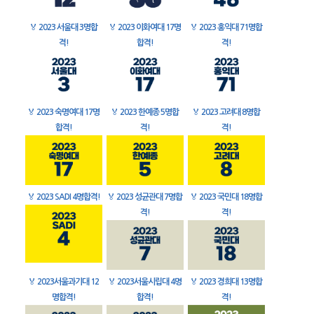
🏅
2023 서울대 3명합
🏅
2023 이화여대 17명
🏅
2023 홍익대 71명합
격!
합격!
격!
🏅
2023 숙명여대 17명
🏅
2023 한예종 5명합
🏅
2023 고려대 8명합
합격!
격!
격!
🏅
2023 SADI 4명합격!
🏅
2023 성균관대 7명합
🏅
2023 국민대 18명합
격!
격!
🏅
2023서울과기대 12
🏅
2023서울시립대 4명
🏅
2023 경희대 13명합
명합격!
합격!
격!