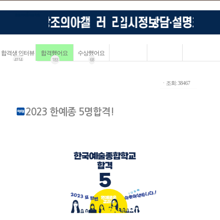
합격생 인터뷰
합격했어요
수상했어요
4114
183
68
ㆍ조회: 38467
2023 한예종 5명합격!