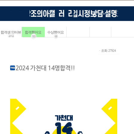
합격생 인터뷰
합격했어요
수상했어요
4114
183
68
ㆍ조회: 27924
2024 가천대 14명합격!!