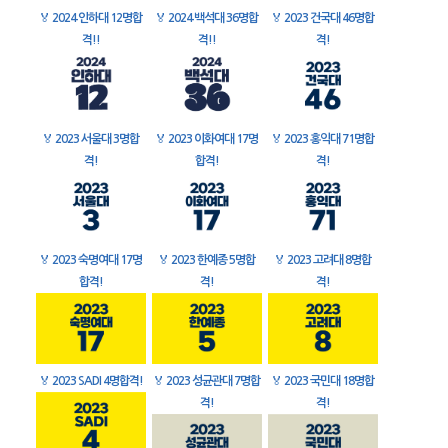
🏅
2024 인하대 12명합
🏅
2024 백석대 36명합
🏅
2023 건국대 46명합
격!!
격!!
격!
🏅
2023 서울대 3명합
🏅
2023 이화여대 17명
🏅
2023 홍익대 71명합
격!
합격!
격!
🏅
2023 숙명여대 17명
🏅
2023 한예종 5명합
🏅
2023 고려대 8명합
합격!
격!
격!
🏅
2023 SADI 4명합격!
🏅
2023 성균관대 7명합
🏅
2023 국민대 18명합
격!
격!