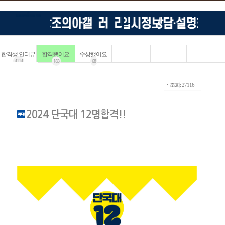
합격생 인터뷰
합격했어요
수상했어요
4114
183
68
ㆍ조회: 27116
2024 단국대 12명합격!!