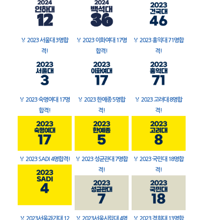
🏅
2023 서울대 3명합
🏅
2023 이화여대 17명
🏅
2023 홍익대 71명합
격!
합격!
격!
🏅
2023 숙명여대 17명
🏅
2023 한예종 5명합
🏅
2023 고려대 8명합
합격!
격!
격!
🏅
2023 SADI 4명합격!
🏅
2023 성균관대 7명합
🏅
2023 국민대 18명합
격!
격!
🏅
2023서울과기대 12
🏅
2023서울시립대 4명
🏅
2023 경희대 13명합