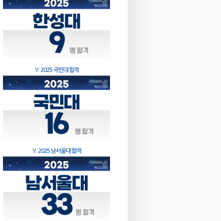
🏅
2025 국민대 합격
🏅
2025 남서울대 합격